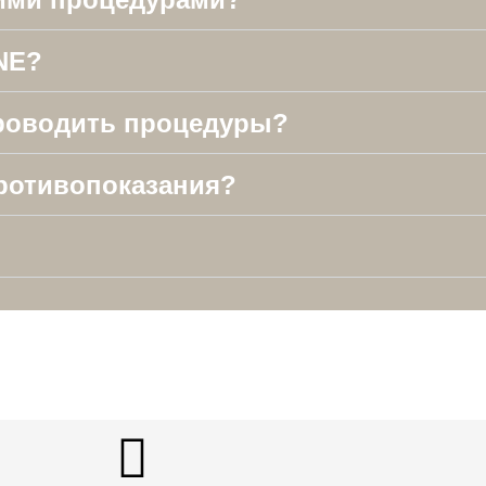
NE?
 проводить процедуры?
ротивопоказания?