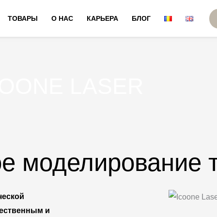
ТОВАРЫ
О НАС
КАРЬЕРА
БЛОГ
COONE LASER
ое моделирование 
ческой
тественным и