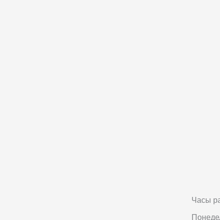
Часы р
Понедел