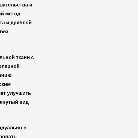
шательства и
ый метод
та и дряблой
 без
льной ткани с
олярной
шению
ским
чет улучшить
тянутый вид
идуально в
ировать