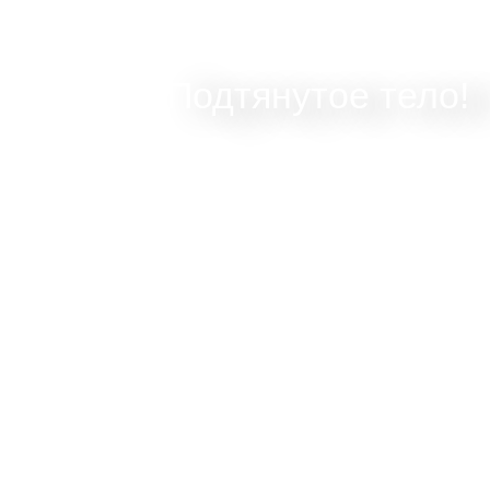
Подтянутое тело!
Под руководством наших специалистов ты п
процедуры, которые стимулируют естественное 
коллагена, восстанавливая эластичность и жиз
твоей кожи. Скажи «прощай» проблемным з
наслаждайся более упругим и гармоничным