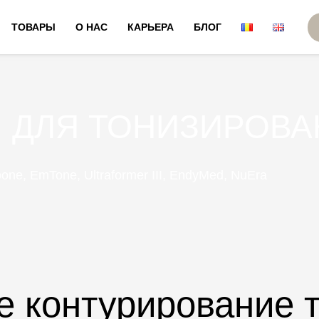
ТОВАРЫ
О НАС
КАРЬЕРА
БЛОГ
 ДЛЯ ТОНИЗИРОВА
oone, EmTone, Ultraformer III, EndyMed, NuEra
е контурирование 