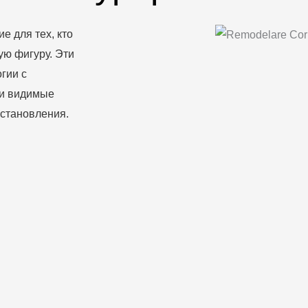
е для тех, кто
ую фигуру. Эти
гии с
 и видимые
сстановления.