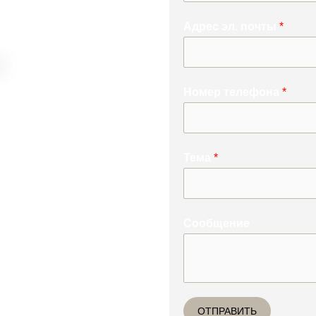
Адрес эл. почты
*
Номер телефона
*
олучишь
производство
Тема
*
ненную силу
онам и
 телом!
Сообщение
ОТПРАВИТЬ