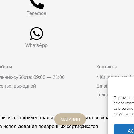
Телефон
WhatsApp
аботы
Контакты
ьник-суббота: 09:00 — 21:00
г. Кишинев, ул.
сенье: выходной
Email: salonmos
Телефон: 060 10
To provide t
device infor
as browsing 
may adversel
литика конфиденциальности
Политика возврата
Дост
МАГАЗИН
а использования подарочных сертификатов
AC