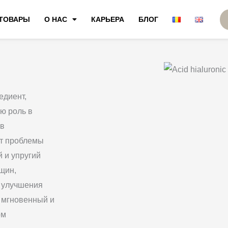
ТОВАРЫ
О НАС
КАРЬЕРА
БЛОГ
едиент,
ю роль в
 в
ет проблемы
 и упругий
щин,
и улучшения
т мгновенный и
ом