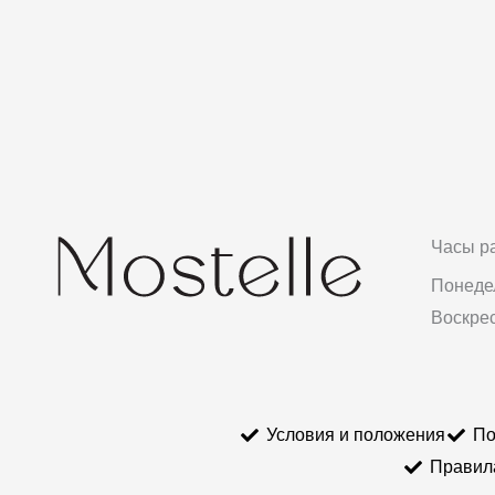
Часы р
Понедел
Воскре
Условия и положения
По
Правил