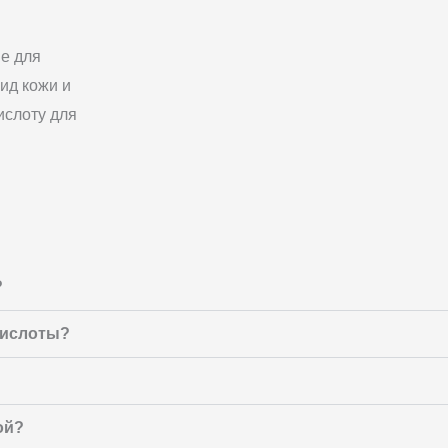
е для
ид кожи и
ислоту для
?
кислоты?
ой?