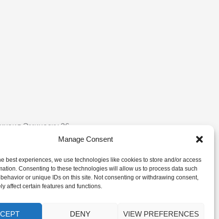
 Михаил Эминеску 26
Manage Consent
telle@gmail.com
0 999
he best experiences, we use technologies like cookies to store and/or access
mation. Consenting to these technologies will allow us to process data such
behavior or unique IDs on this site. Not consenting or withdrawing consent,
y affect certain features and functions.
авка
Programare
CEPT
DENY
VIEW PREFERENCES