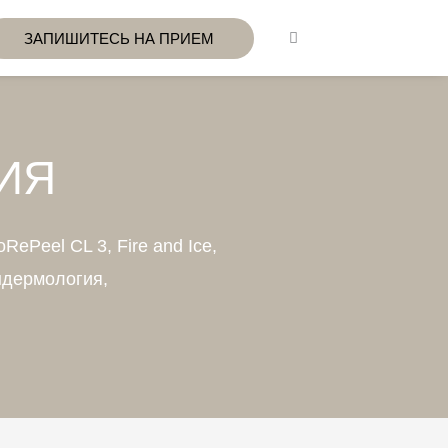
ЗАПИШИТЕСЬ НА ПРИЕМ
ИЯ
oRePeel CL 3, Fire and Ice,
ндермология,