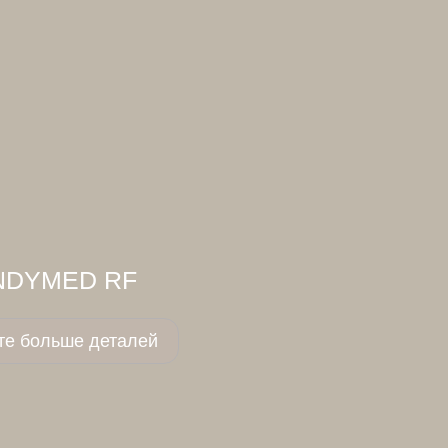
NDYMED RF
те больше деталей