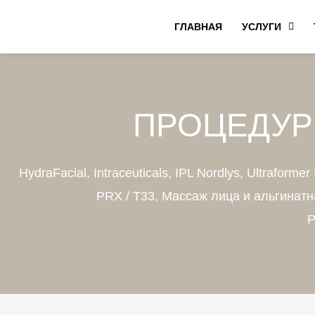
Перейти
ГЛАВНАЯ
УСЛУГИ
к
содержимому
ПРОЦЕДУР
HydraFacial, Intraceuticals, IPL Nordlys, Ultraform
PRX / T33, Массаж лица и альгинатн
Р