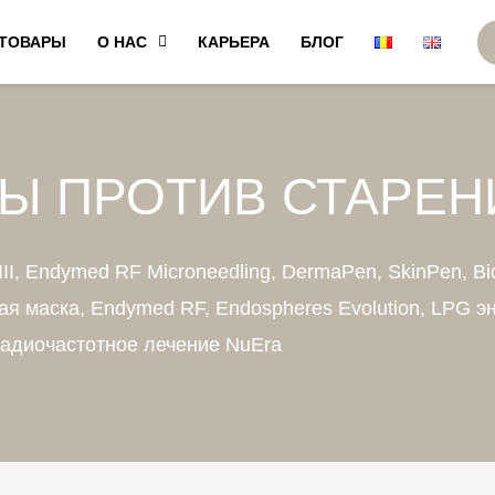
ТОВАРЫ
О НАС
КАРЬЕРА
БЛОГ
Ы ПРОТИВ СТАРЕН
er III, Endymed RF Microneedling, DermaPen, SkinPen, Bi
ая маска, Endymed RF, Endospheres Evolution, LPG э
адиочастотное лечение NuEra