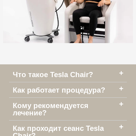
Что такое Tesla Chair?
Как работает процедура?
Кому рекомендуется
лечение?
Как проходит сеанс Tesla
Chair?