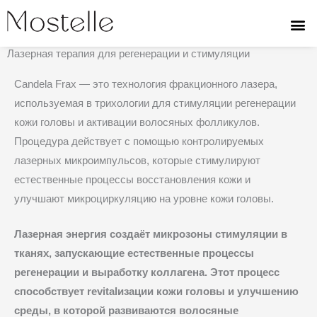
Перейти
к
CANDELA FRAX
содержимому
Лазерная терапия для регенерации и стимуляции
Candela Frax — это технология фракционного лазера,
используемая в трихологии для стимуляции регенерации
кожи головы и активации волосяных фолликулов.
Процедура действует с помощью контролируемых
лазерных микроимпульсов, которые стимулируют
естественные процессы восстановления кожи и
улучшают микроциркуляцию на уровне кожи головы.
Лазерная энергия создаёт микрозоны стимуляции в
тканях, запускающие естественные процессы
регенерации и выработку коллагена. Этот процесс
способствует revitalизации кожи головы и улучшению
среды, в которой развиваются волосяные