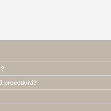
i?
tă procedură?