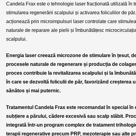
Candela Frax este o tehnologie laser fracționată utilizată în t
stimularea regenerării scalpului și activarea foliculilor de pă
acționează prin microimpulsuri laser controlate care stimule
naturale de reparare ale pielii și îmbunătățesc microcirculația
scalpului.
Energia laser creează microzone de stimulare în țesut, 
procesele naturale de regenerare și producția de colage
proces contribuie la revitalizarea scalpului și la îmbunăt
în care se dezvoltă foliculii de păr, favorizând creșterea 
sănătos și mai puternic.
Tratamentul Candela Frax este recomandat în special în 
subțiere a părului, cădere excesivă sau scalp slăbit. Pro
integrată într-un program complex de tratament trihologic
terapii regenerative precum PRP, mezoterapie sau alte p