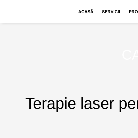
Skip
ACASĂ
SERVICII
PRO
to
content
C
Terapie laser pe