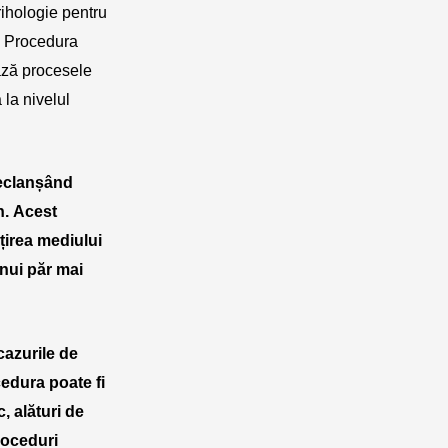
rihologie pentru
r. Procedura
ază procesele
 la nivelul
declanșând
n. Acest
ățirea mediului
unui păr mai
cazurile de
cedura poate fi
, alături de
roceduri