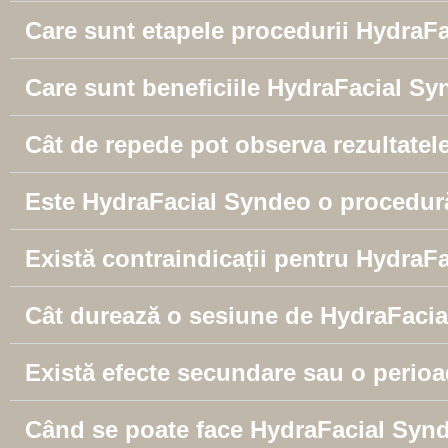
Care sunt etapele procedurii HydraF
Care sunt beneficiile HydraFacial S
Cât de repede pot observa rezultatel
Este HydraFacial Syndeo o procedur
Există contraindicații pentru HydraF
Cât durează o sesiune de HydraFaci
Există efecte secundare sau o perio
Când se poate face HydraFacial Syn