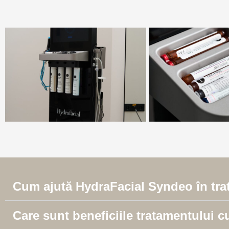
Cum ajută HydraFacial Syndeo în tra
Care sunt beneficiile tratamentului 