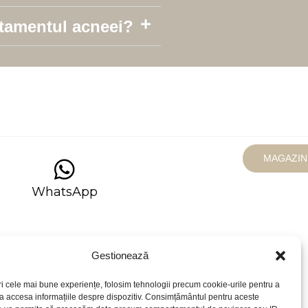
atamentul acneei?
MAGAZIN
WhatsApp
Contacte
Gestionează
ău, str. Mihai Eminescu 26
ri cele mai bune experiențe, folosim tehnologii precum cookie-urile pentru a
 a accesa informațiile despre dispozitiv. Consimțământul pentru aceste
l: info@mostelle.md