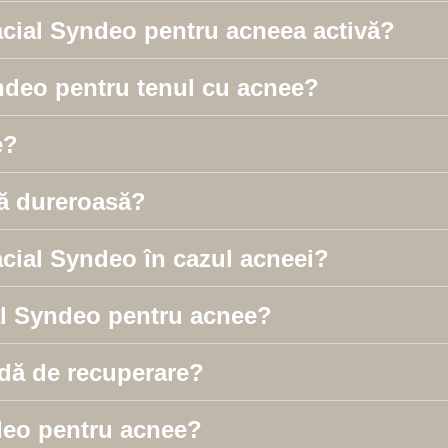
acial Syndeo pentru acneea activă?
yndeo pentru tenul cu acnee?
e?
ă dureroasă?
acial Syndeo în cazul acneei?
al Syndeo pentru acnee?
adă de recuperare?
deo pentru acnee?