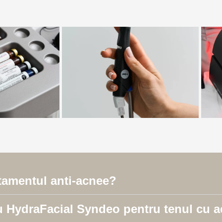
tamentul anti-acnee?
cu HydraFacial Syndeo pentru tenul cu 