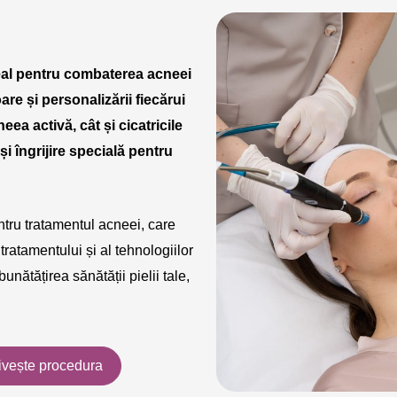
eal pentru combaterea acneei
are și personalizării fiecărui
ea activă, cât și cicatricile
i îngrijire specială pentru
ntru tratamentul acneei, care
tratamentului și al tehnologiilor
nătățirea sănătății pielii tale,
ivește procedura