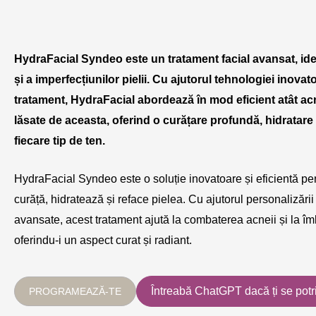
HydraFacial Syndeo este un tratament facial avansat, id
și a imperfecțiunilor pielii. Cu ajutorul tehnologiei inovato
tratament, HydraFacial abordează în mod eficient atât acne
lăsate de aceasta, oferind o curățare profundă, hidratare ș
fiecare tip de ten.
HydraFacial Syndeo este o soluție inovatoare și eficientă pe
curăță, hidratează și reface pielea. Cu ajutorul personalizării 
avansate, acest tratament ajută la combaterea acneii și la îmbu
oferindu-i un aspect curat și radiant.
Întreabă ChatGPT dacă ți se potr
PROGRAMEAZĂ-TE