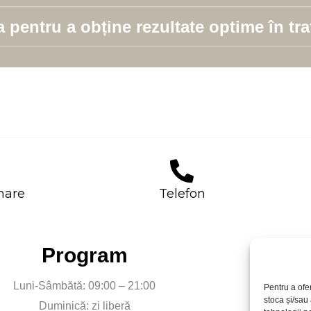
a pentru a obține rezultate optime în tr
mare
Telefon
Program
Luni-Sâmbătă: 09:00 – 21:00
Or. Chișin
Pentru a ofe
stoca și/sau
Duminică: zi liberă
Emai