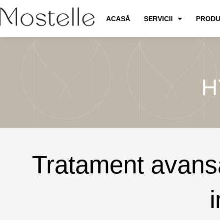
Skip
ACASĂ
SERVICII
PRODU
to
content
H
Tratament avansat