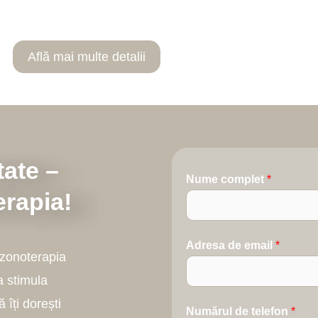
CAPSULA CU OZON
Află mai multe detalii
tate –
Nume complet
*
rapia!
Adresa de email
*
Ozonoterapia
a stimula
 îți dorești
Numărul de telefon
*