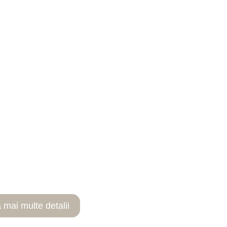
FLĂRI CU OZON
ă mai multe detalii