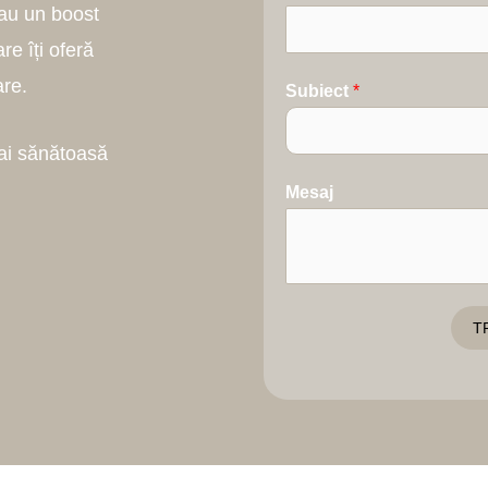
sau un boost
e îți oferă
are.
Subiect
*
ai sănătoasă
Mesaj
T