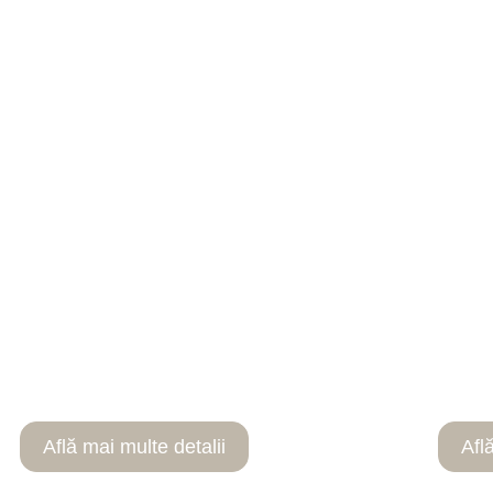
PERFUZII CU OZON
INSU
Află mai multe detalii
Afl