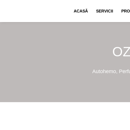
Skip
ACASĂ
SERVICII
PRO
to
content
OZ
Autohemo, Perfuz