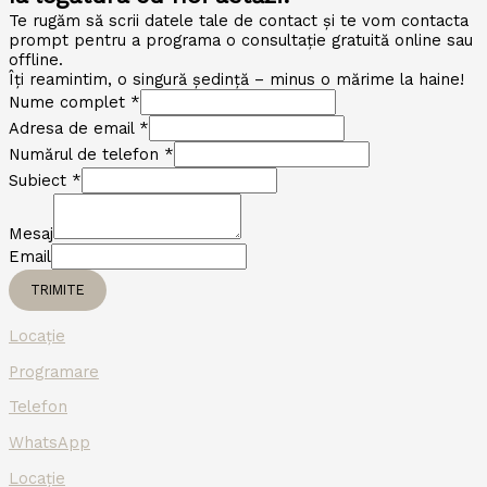
Te rugăm să scrii datele tale de contact și te vom contacta
prompt pentru a programa o consultație gratuită online sau
offline.
Îți reamintim, o singură ședință – minus o mărime la haine!
Nume complet
*
Adresa de email
*
Numărul de telefon
*
Subiect
*
Mesaj
Email
TRIMITE
Locație
Programare
Telefon
WhatsApp
Locație