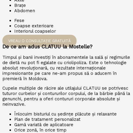
Axile
Brațe
Abdomen
Fese
Coapse exterioare
Interiorul coapselor
VREAU O CONSULTAȚIE GRATUITĂ
De ce am adus CLATUU la Mostelle?
Timpul și banii investiți în abonamentele la sală și regimurile
de dietă nu pot fi egalate cu criolipoliza. Este o tehnologie
absolut revoluționară, cu rezultate internaționale
impresionante pe care ne-am propus să o aducem în
premieră în Moldova.
Cupele multiple de răcire ale utilajului CLATUU se potrivesc
tuturor curbelor și contururilor corpului, de la bărbie până la
genunchi, pentru a oferi contururi corporale absolute și
neinvazive.
Înlocuim bisturiul cu ședințe plăcute și relaxante
Plan de tratament personalizat
Gamă variată de aplicatoare
Orice zonă, în orice timp