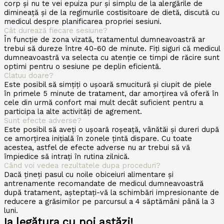
corp și nu te vei epuiza pur și simplu de la alergările de
dimineață și de la regimurile costisitoare de dietă, discută cu
medicul despre planificarea propriei sesiuni.
Cât durează fiecare sesiune?
În funcție de zona vizată, tratamentul dumneavoastră ar
trebui să dureze între 40-60 de minute. Fiți siguri că medicul
dumneavoastră va selecta cu atenție ce timpi de răcire sunt
optimi pentru o sesiune pe deplin eficientă.
Clatuu doare?
Este posibil să simțiți o ușoară smucitură și ciupit de piele
în primele 5 minute de tratament, dar amorțirea vă oferă în
cele din urmă confort mai mult decât suficient pentru a
participa la alte activități de agrement.
Sunt efecte adverse?
Este posibil să aveți o ușoară roșeață, vânătăi și dureri după
ce amorțirea inițială în zonele țintă dispare. Cu toate
acestea, astfel de efecte adverse nu ar trebui să vă
împiedice să intrați în rutina zilnică.
Când voi vedea rezultatele dupa proceduri?
Dacă țineți pasul cu noile obiceiuri alimentare și
antrenamente recomandate de medicul dumneavoastră
după tratament, așteptați-vă la schimbări impresionante de
reducere a grăsimilor pe parcursul a 4 săptămâni până la 3
luni.
Ia legătura cu noi astăzi!