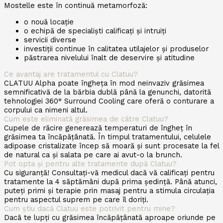
Mostelle este în continuă metamorfoză:
o nouă locație
o echipă de specialiști calificați și intruiți
servicii diverse
investiții continue în calitatea utilajelor și produselor
păstrarea nivelului înalt de deservire și atitudine
Ce avantaj are tratamentul cu Clatuu?
CLATUU Alpha poate îngheța în mod neinvaziv grăsimea
semnificativă de la bărbia dublă până la genunchi, datorită
tehnologiei 360° Surround Cooling care oferă o conturare a
corpului ca nimeni altul.
Cum este eliminată grăsimea de către Clatuu?
Cupele de răcire generează temperaturi de îngheț în
grăsimea ta încăpățânată. În timpul tratamentului, celulele
adipoase cristalizate încep să moară și sunt procesate la fel
de natural ca și salata pe care ai avut-o la brunch.
Pot opta și pentru alte tratamente după Clatuu?
Cu siguranță! Consultați-vă medicul dacă vă calificați pentru
tratamente la 4 săptămâni după prima ședință. Până atunci,
puteți primi și terapie prin masaj pentru a stimula circulația
pentru aspectul suprem pe care îl doriți.
Cum știu dacă Clatuu este potrivit pentru mine?
Dacă te lupți cu grăsimea încăpățânată aproape oriunde pe