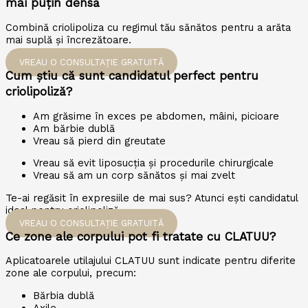
mai puțin densă
Combină criolipoliza cu regimul tău sănătos pentru a arăta
mai suplă și încrezătoare.
VREAU O CONSULTAȚIE GRATUITĂ
Cum știu că sunt candidatul perfect pentru
criolipoliză?
Am grăsime în exces pe abdomen, mâini, picioare
Am bărbie dublă
Vreau să pierd din greutate
Vreau să evit liposucția și procedurile chirurgicale
Vreau să am un corp sănătos și mai zvelt
Te-ai regăsit în expresiile de mai sus? Atunci ești candidatul
ideal pentru criolipoliză.
VREAU O CONSULTAȚIE GRATUITĂ
Ce zone ale corpului pot fi tratate cu CLATUU?
Aplicatoarele utilajului CLATUU sunt indicate pentru diferite
zone ale corpului, precum:
Bărbia dublă