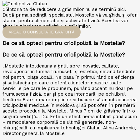
Călătoria ta de reducere a grăsimilor nu se termină aici.
După prima ședință, specialistul Mostelle vă va ghida și oferi
sfaturi pentru alimentație și activitate fizică. Acestea vor
ajuta la pierderea definitivă a grăsimilor.
VREAU O CONSULTAȚIE GRATUITĂ
De ce să optezi pentru criolipoliză la Mostelle?
De ce să optezi pentru criolipoliză la Mostelle?
„Mostelle întotdeauna a țintit spre inovație, calitate,
revoluționar în lumea frumuseții și esteticii, setând tendințe
noi pentru piața locală. Ne pasă în primul rând de eficiența
și satisfacția pe care o oferă clientelor noastre toate
serviciile pe care le propunem, punând accent nu doar pe
frumusețea fizică, dar și pe cea interioară, pe echilibrul
fiecăreia.Este o mare împlinire și bucurie să anunț aducerea
criolipolizei medicale în Moldova și să pot oferi în premieră
aceste proceduri la Mostelle. Minus 7 cm de grăsime într-o
singură ședință… Da! Este un efect nemaiîntâlnit până acum
– remodelarea corporală de ultimă generație, non-
chirurgicală, cu implicarea tehnologiei Clatuu. Alina Andronic,
Director general la Mostelle