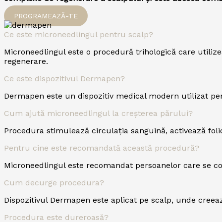
PROGRAMEAZĂ-TE
Ce este microneedlingul pentru scalp?
Microneedlingul este o procedură trihologică care utiliz
regenerare.
Ce este dispozitivul Dermapen?
Dermapen este un dispozitiv medical modern utilizat pent
Cum ajută microneedlingul la creșterea părului?
Procedura stimulează circulația sanguină, activează folic
Pentru cine este recomandată această procedură?
Microneedlingul este recomandat persoanelor care se con
Cum decurge procedura?
Dispozitivul Dermapen este aplicat pe scalp, unde creează
Procedura este dureroasă?