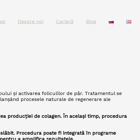
se
Despre noi
Carieră
Blog
lui și activarea foliculilor de păr. Tratamentul se
eclanșând procesele naturale de regenerare ale
area producției de colagen. În același timp, procedura
 slăbit. Procedura poate fi integrată în programe
entru a amplifica rezultatele.