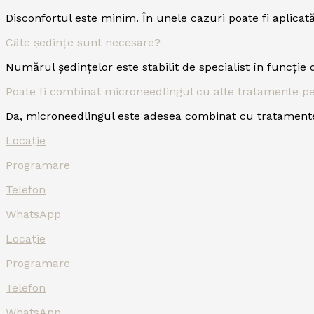
Disconfortul este minim. În unele cazuri poate fi aplicat
Câte ședințe sunt necesare?
Numărul ședințelor este stabilit de specialist în funcție 
Poate fi combinat microneedlingul cu alte tratamente p
Da, microneedlingul este adesea combinat cu tratamente
Locație
Programare
Telefon
WhatsApp
Locație
Programare
Telefon
WhatsApp