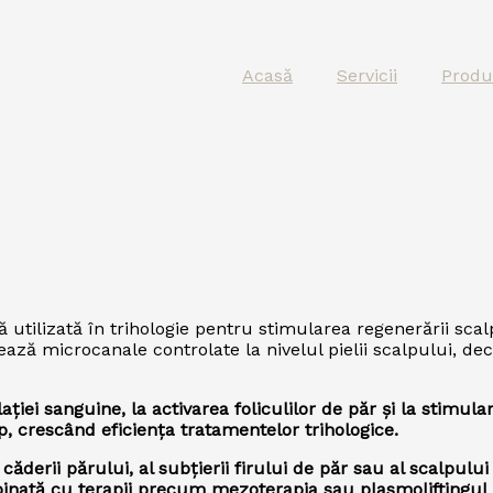
Acasă
Servicii
Produ
lizată în trihologie pentru stimularea regenerării scalpu
ează microcanale controlate la nivelul pielii scalpului, d
ției sanguine, la activarea foliculilor de păr și la stimul
p, crescând eficiența tratamentelor trihologice.
erii părului, al subțierii firului de păr sau al scalpului
nată cu terapii precum mezoterapia sau plasmoliftingul p