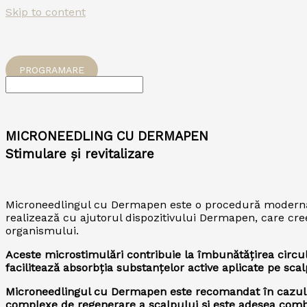
Skip to content
PROGRAMARE
MICRONEEDLING CU DERMAPEN
Stimulare și revitalizare
Microneedlingul cu Dermapen este o procedură modernă uti
realizează cu ajutorul dispozitivului Dermapen, care cre
organismului.
Aceste microstimulări contribuie la îmbunătățirea circula
facilitează absorbția substanțelor active aplicate pe scal
Microneedlingul cu Dermapen este recomandat în cazul căd
complexe de regenerare a scalpului și este adesea combi