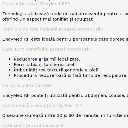
Cum acționează EndyMed RF?
Tehnologia utilizează unde de radiofrecvență pentru a pe
oferind un aspect mai tonifiat și sculptat.
Pentru cine este indicată această procedură?
EndyMed RF este ideală pentru persoanele care doresc să 
Care sunt beneficiile acestei proceduri?
Reducerea grăsimii localizate.
Fermitatea și tonifierea pielii.
Îmbunătățirea texturii generale a pielii.
Procedură nedureroasă și fără timp de recuperare.
Ce zone pot fi tratate?
EndyMed RF poate fi utilizată pentru abdomen, coapse, br
Cât durează o ședință EndyMed RF?
O sesiune durează între 30 și 60 de minute, în funcție de 
Câte ședințe sunt necesare?