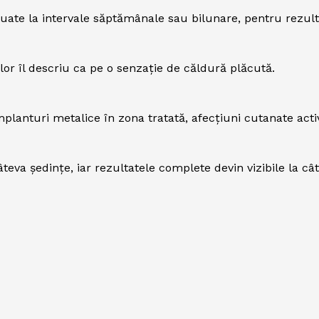
tuate la intervale săptămânale sau bilunare, pentru rezul
lor îl descriu ca pe o senzație de căldură plăcută.
planturi metalice în zona tratată, afecțiuni cutanate act
teva ședințe, iar rezultatele complete devin vizibile la c