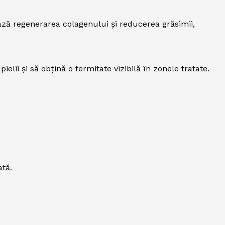
ază regenerarea colagenului și reducerea grăsimii,
ii și să obțină o fermitate vizibilă în zonele tratate.
ată.