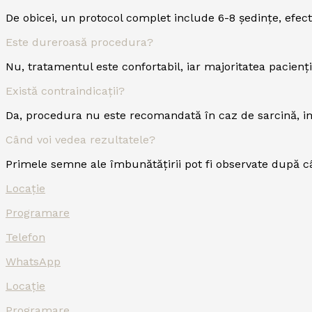
De obicei, un protocol complet include 6-8 ședințe, efec
Este dureroasă procedura?
Nu, tratamentul este confortabil, iar majoritatea pacienți
Există contraindicații?
Da, procedura nu este recomandată în caz de sarcină, im
Când voi vedea rezultatele?
Primele semne ale îmbunătățirii pot fi observate după câ
Locație
Programare
Telefon
WhatsApp
Locație
Programare