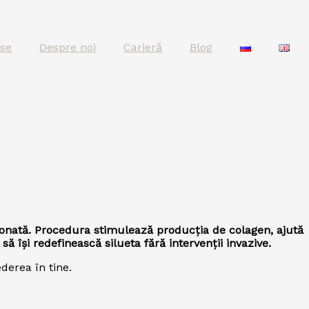
se
Despre noi
Carieră
Blog
onată. Procedura stimulează producția de colagen, ajută
ă își redefinească silueta fără intervenții invazive.
derea în tine.