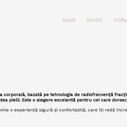
Acasă
Servicii
Produ
corporală, bazată pe tehnologia de radiofrecvență fracți
ea pielii. Este o alegere excelentă pentru cei care doresc s
ne o experiență sigură și confortabilă, care îți redă încre