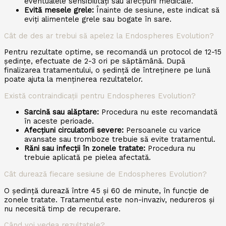
eventualele sensibilități sau afecțiuni medicale.
Evită mesele grele:
Înainte de sesiune, este indicat să
eviți alimentele grele sau bogate în sare.
Cât de des ar trebui să apelez la Endospheres Evolution?
Pentru rezultate optime, se recomandă un protocol de 12-15
ședințe, efectuate de 2-3 ori pe săptămână. După
finalizarea tratamentului, o ședință de întreținere pe lună
poate ajuta la menținerea rezultatelor.
Există contraindicații pentru Endospheres Evolution?
Sarcină sau alăptare:
Procedura nu este recomandată
în aceste perioade.
Afecțiuni circulatorii severe:
Persoanele cu varice
avansate sau tromboze trebuie să evite tratamentul.
Răni sau infecții în zonele tratate:
Procedura nu
trebuie aplicată pe pielea afectată.
Cât durează fiecare sesiune de Endospheres Evolution?
O ședință durează între 45 și 60 de minute, în funcție de
zonele tratate. Tratamentul este non-invaziv, nedureros și
nu necesită timp de recuperare.
Când voi vedea rezultatele?