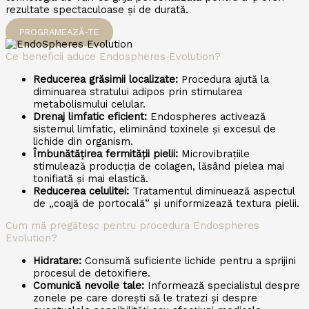
rezultate spectaculoase și de durată.
PROGRAMEAZĂ-TE
Ce beneficii aduce Endospheres Evolution?
Reducerea grăsimii localizate:
Procedura ajută la
diminuarea stratului adipos prin stimularea
metabolismului celular.
Drenaj limfatic eficient:
Endospheres activează
sistemul limfatic, eliminând toxinele și excesul de
lichide din organism.
Îmbunătățirea fermității pielii:
Microvibrațiile
stimulează producția de colagen, lăsând pielea mai
tonifiată și mai elastică.
Reducerea celulitei:
Tratamentul diminuează aspectul
de „coajă de portocală” și uniformizează textura pielii.
Cum mă pregătesc pentru procedura Endospheres
Evolution?
Hidratare:
Consumă suficiente lichide pentru a sprijini
procesul de detoxifiere.
Comunică nevoile tale:
Informează specialistul despre
zonele pe care dorești să le tratezi și despre