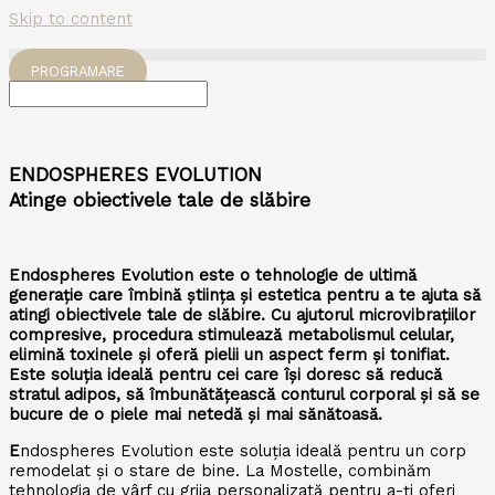
Skip to content
PROGRAMARE
ENDOSPHERES EVOLUTION
Atinge obiectivele tale de slăbire
Endospheres Evolution este o tehnologie de ultimă
generație care îmbină știința și estetica pentru a te ajuta să
atingi obiectivele tale de slăbire. Cu ajutorul microvibrațiilor
compresive, procedura stimulează metabolismul celular,
elimină toxinele și oferă pielii un aspect ferm și tonifiat.
Este soluția ideală pentru cei care își doresc să reducă
stratul adipos, să îmbunătățească conturul corporal și să se
bucure de o piele mai netedă și mai sănătoasă.
E
ndospheres Evolution este soluția ideală pentru un corp
remodelat și o stare de bine. La Mostelle, combinăm
tehnologia de vârf cu grija personalizată pentru a-ți oferi