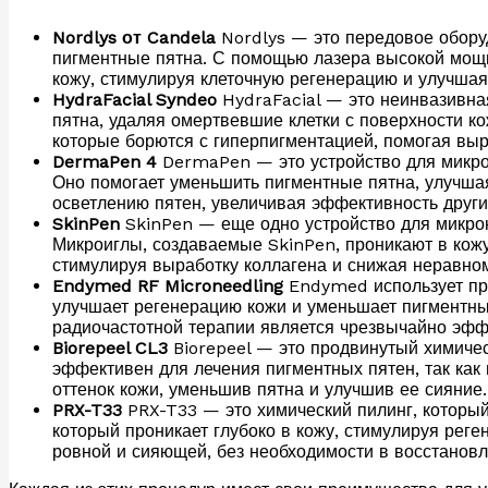
Nordlys от Candela
Nordlys — это передовое обору
пигментные пятна. С помощью лазера высокой мощн
кожу, стимулируя клеточную регенерацию и улучшая 
HydraFacial Syndeo
HydraFacial — это неинвазивна
пятна, удаляя омертвевшие клетки с поверхности ко
которые борются с гиперпигментацией, помогая выр
DermaPen 4
DermaPen — это устройство для микрон
Оно помогает уменьшить пигментные пятна, улучшая
осветлению пятен, увеличивая эффективность друг
SkinPen
SkinPen — еще одно устройство для микрон
Микроиглы, создаваемые SkinPen, проникают в кожу
стимулируя выработку коллагена и снижая неравно
Endymed RF Microneedling
Endymed использует про
улучшает регенерацию кожи и уменьшает пигментные
радиочастотной терапии является чрезвычайно эффе
Biorepeel CL3
Biorepeel — это продвинутый химичес
эффективен для лечения пигментных пятен, так как 
оттенок кожи, уменьшив пятна и улучшив ее сияние.
PRX-T33
PRX-T33 — это химический пилинг, который
который проникает глубоко в кожу, стимулируя рег
ровной и сияющей, без необходимости в восстановл