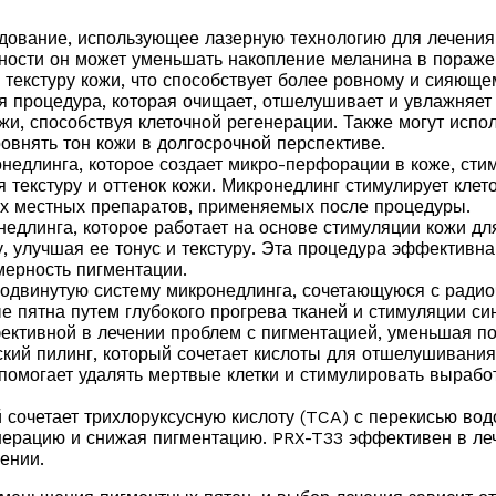
дование, использующее лазерную технологию для лечения
ости он может уменьшать накопление меланина в пораженн
текстуру кожи, что способствует более ровному и сияющем
я процедура, которая очищает, отшелушивает и увлажняет
жи, способствуя клеточной регенерации. Также могут испо
овнять тон кожи в долгосрочной перспективе.
едлинга, которое создает микро-перфорации в коже, стим
 текстуру и оттенок кожи. Микронедлинг стимулирует кле
их местных препаратов, применяемых после процедуры.
едлинга, которое работает на основе стимуляции кожи дл
, улучшая ее тонус и текстуру. Эта процедура эффективн
мерность пигментации.
двинутую систему микронедлинга, сочетающуюся с радиоч
 пятна путем глубокого прогрева тканей и стимуляции си
ктивной в лечении проблем с пигментацией, уменьшая по
кий пилинг, который сочетает кислоты для отшелушивания
помогает удалять мертвые клетки и стимулировать вырабо
 сочетает трихлоруксусную кислоту (TCA) с перекисью вод
енерацию и снижая пигментацию. PRX-T33 эффективен в ле
ении.