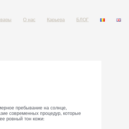
овары
О нас
Карьера
БЛОГ
мерное пребывание на солнце,
азие современных процедур, которые
лее ровный тон кожи: