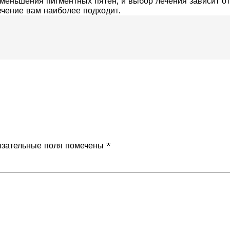
меньшения пигментных пятен, и выбор лечения зависит от
ечение вам наиболее подходит.
зательные поля помечены
*