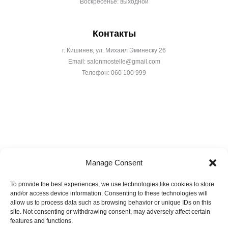
Воскресенье: выходной
Контакты
г. Кишинев, ул. Михаил Эминеску 26
Email: salonmostelle@gmail.com
Телефон: 060 100 999
Manage Consent
Условия и положения
Политика конфиденциальности
To provide the best experiences, we use technologies like cookies to store
and/or access device information. Consenting to these technologies will
Политика возврата
Доставка
allow us to process data such as browsing behavior or unique IDs on this
Правила использования подарочных сертификатов
site. Not consenting or withdrawing consent, may adversely affect certain
features and functions.
Mostelle
© All Rights Reserved 2025