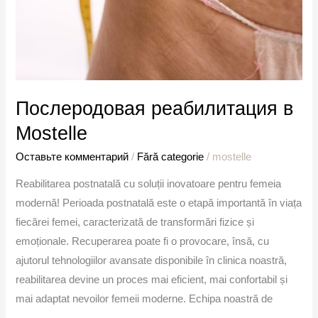
Послеродовая реабилитация в
Mostelle
Оставьте комментарий
/
Fără categorie
/
mostelle
Reabilitarea postnatală cu soluții inovatoare pentru femeia
modernă! Perioada postnatală este o etapă importantă în viața
fiecărei femei, caracterizată de transformări fizice și
emoționale. Recuperarea poate fi o provocare, însă, cu
ajutorul tehnologiilor avansate disponibile în clinica noastră,
reabilitarea devine un proces mai eficient, mai confortabil și
mai adaptat nevoilor femeii moderne. Echipa noastră de