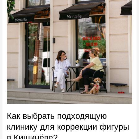
подходящую
клинику
для
коррекции
фигуры
в
Кишинёве?
Как выбрать подходящую
клинику для коррекции фигуры
в Кишинёве?