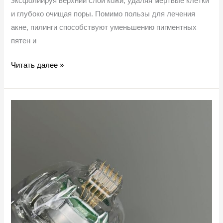
эксфолиируя верхний слой кожи, удаляя мертвые клетки
и глубоко очищая поры. Помимо пользы для лечения
акне, пилинги способствуют уменьшению пигментных
пятен и
Читать далее »
Постакне-
рубцы
можно
лечить
с
помощью
EndyMed
RF
Microneedling.