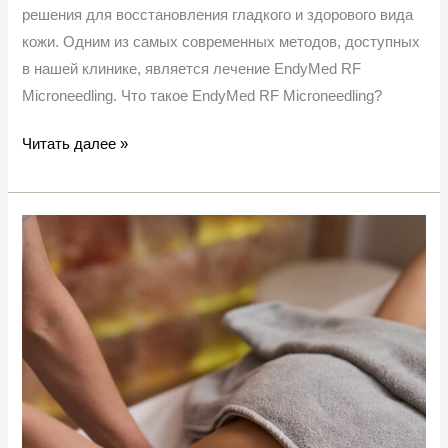
решения для восстановления гладкого и здорового вида
кожи. Одним из самых современных методов, доступных
в нашей клинике, является лечение EndyMed RF
Microneedling. Что такое EndyMed RF Microneedling?
Читать далее »
Висцеральный
массаж:
что
это
и
как
он
может
помочь!